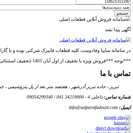
جستجو
آگهی پیدا نشد
در سامانه سایپا وفادوست کلیه قطعات فابیرک شرکتی بوده و با گاران
***توجه ***فروش ویژه با تخفیف از اول آبان 1403 (تخفیف استثنائی در صورت خرید عمده)***فروش ویژه قطعات پراید(بدنه.فنی)***توجه***
تماس با ما
تبریز ، جاده تبریز آذرشهر ، هفتصد متر بعد از پل پتروشیمی ،
شماره تماس:
داخلی 4 - 34219000 041 / 09054299340
ایمیل:
info@saipavafadoust.com