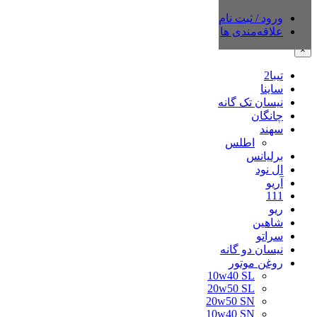
ورود / ثبت نام
دسته‌بندی‌ها
علاقه‌مندی ها
×
تیبا2
ساینا
نیسان تک گانه
چانگان
سهند
اطلس
برلیانس
ال نود
آریو
111
ریو
شاهین
سراتو
نیسان دو گانه
روغن موتور
10w40 SL
20w50 SL
20w50 SN
10w40 SN