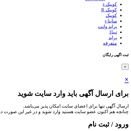
کوییک s
کوییک R
کوییک
ساینا s
پراید وانت
تیبا1
پراید
متفرقه
ثبت اگهی رایگان
×
×
برای ارسال آگهی باید وارد سایت شوید
ارسال آگهی تنها برای اعضای سایت امکان پذیر می‌باشد.
چنانچه هم‌ اکنون عضو سایت هستید وارد شوید و در غیر این صورت در
ورود / ثبت نام