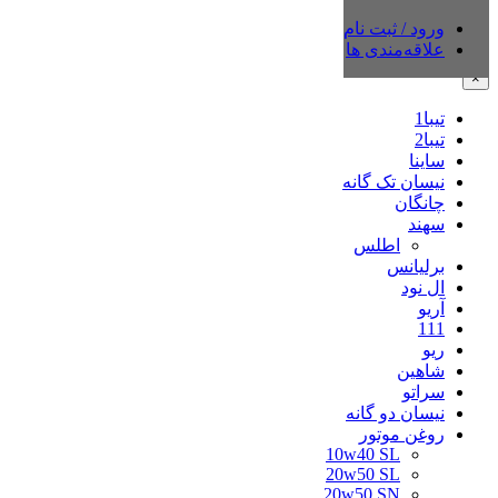
ورود / ثبت نام
دسته‌بندی‌ها
علاقه‌مندی ها
×
تیبا1
تیبا2
ساینا
نیسان تک گانه
چانگان
سهند
اطلس
برلیانس
ال نود
آریو
111
ریو
شاهین
سراتو
نیسان دو گانه
روغن موتور
10w40 SL
20w50 SL
20w50 SN