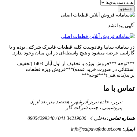
جستجو
آگهی پیدا نشد
در سامانه سایپا وفادوست کلیه قطعات فابیرک شرکتی بوده و با
گارانتی عرضه میشود و هیچ واسطه‌ای در این میان وجود ندارد.
***توجه ***فروش ویژه با تخفیف از اول آبان 1403 (تخفیف
استثنائی در صورت خرید عمده)***فروش ویژه قطعات
پراید(بدنه.فنی)***توجه***
تماس با ما
تبریز ، جاده تبریز آذرشهر ، هفتصد متر بعد از پل
پتروشیمی ، جنب شرکت گاز
شماره تماس:
داخلی 4 - 34219000 041 / 09054299340
ایمیل:
info@saipavafadoust.com