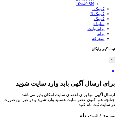
10w40 SN
کوییک s
کوییک R
کوییک
ساینا s
پراید وانت
پراید
متفرقه
ثبت اگهی رایگان
×
×
برای ارسال آگهی باید وارد سایت شوید
ارسال آگهی تنها برای اعضای سایت امکان پذیر می‌باشد.
چنانچه هم‌ اکنون عضو سایت هستید وارد شوید و در غیر این صورت
در سایت ثبت نام کنید
ورود / ثبت نام