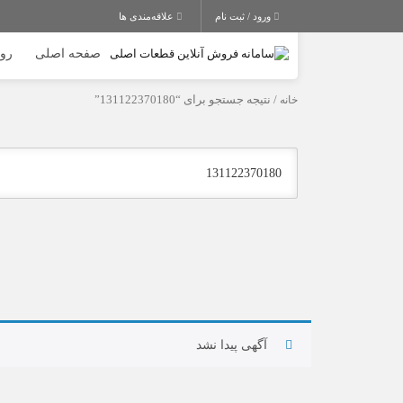
ورود / ثبت نام
علاقه‌مندی ها
صفحه اصلی
روغ
خانه
/ نتیجه جستجو برای “131122370180”
آگهی پیدا نشد