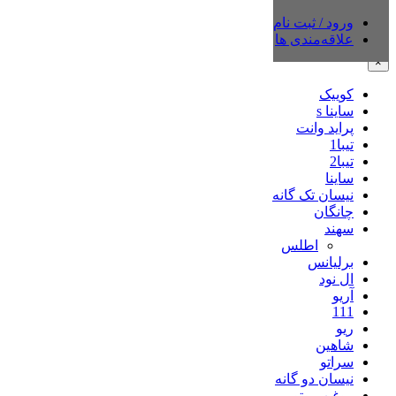
ورود / ثبت نام
دسته‌بندی‌ها
علاقه‌مندی ها
×
کوییک
ساینا s
پراید وانت
تیبا1
تیبا2
ساینا
نیسان تک گانه
چانگان
سهند
اطلس
برلیانس
ال نود
آریو
111
ریو
شاهین
سراتو
نیسان دو گانه
روغن موتور