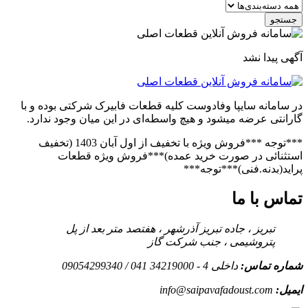
جستجو
آگهی پیدا نشد
در سامانه سایپا وفادوست کلیه قطعات فابیرک شرکتی بوده و با
گارانتی عرضه میشود و هیچ واسطه‌ای در این میان وجود ندارد.
***توجه ***فروش ویژه با تخفیف از اول آبان 1403 (تخفیف
استثنائی در صورت خرید عمده)***فروش ویژه قطعات
پراید(بدنه.فنی)***توجه***
تماس با ما
تبریز ، جاده تبریز آذرشهر ، هفتصد متر بعد از پل
پتروشیمی ، جنب شرکت گاز
شماره تماس:
داخلی 4 - 34219000 041 / 09054299340
ایمیل:
info@saipavafadoust.com