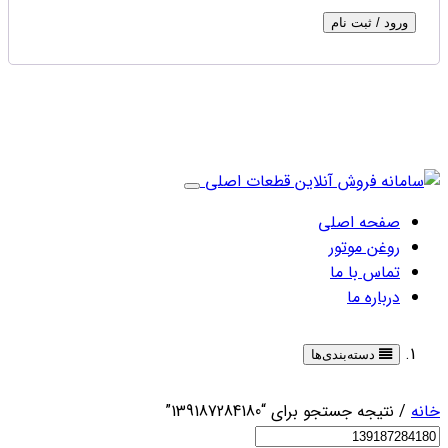
ورود / ثبت نام
صفحه اصلی
روغن موتور
تماس با ما
درباره ما
دسته‌بندی‌ها
خانه
/ نتیجه جستجو برای “139187284180”