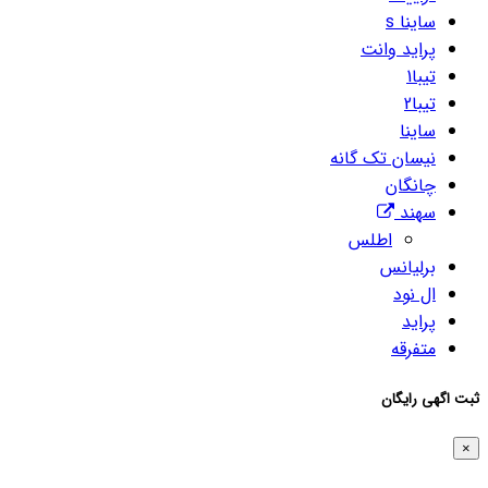
ساینا s
پراید وانت
تیبا1
تیبا2
ساینا
نیسان تک گانه
چانگان
سهند
اطلس
برلیانس
ال نود
پراید
متفرقه
ثبت اگهی رایگان
×