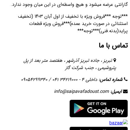
گارانتی عرضه میشود و هیچ واسطه‌ای در این میان وجود ندارد.
***توجه ***فروش ویژه با تخفیف از اول آبان 1403 (تخفیف
استثنائی در صورت خرید عمده)***فروش ویژه قطعات
پراید(بدنه.فنی)***توجه***
تماس با ما
تبریز ، جاده تبریز آذرشهر ، هفتصد متر بعد از پل
پتروشیمی ، جنب شرکت گاز
شماره تماس:
داخلی 4 - 34219000 041 / 09054299340
ایمیل:
info@saipavafadoust.com