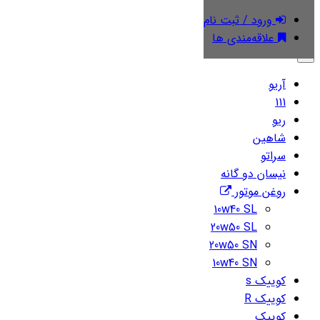
ورود / ثبت نام
دسته‌بندی‌ها
علاقه‌مندی ها
×
آریو
111
ریو
شاهین
سراتو
نیسان دو گانه
روغن موتور
10w40 SL
20w50 SL
20w50 SN
10w40 SN
کوییک s
کوییک R
کوییک