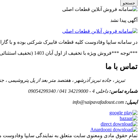
جستجو
آگهی پیدا نشد
در سامانه سایپا وفادوست کلیه قطعات فابیرک شرکتی بوده و با گاران
***توجه ***فروش ویژه با تخفیف از اول آبان 1403 (تخفیف استثنائی در صورت خرید عمده)***فروش ویژه قطعات پراید(بدنه.فنی)***توجه***
تماس با ما
تبریز ، جاده تبریز آذرشهر ، هفتصد متر بعد از پل پتروشیمی ،
شماره تماس:
داخلی 4 - 34219000 041 / 09054299340
ایمیل:
info@saipavafadoust.com
تمام حقوق مادی ومعنوی سایت متعلق به نمایندگی سایپا وفادوست م