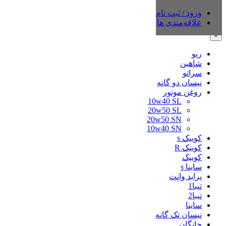
ورود / ثبت نام
دسته‌بندی‌ها
علاقه‌مندی ها
×
ریو
شاهین
سراتو
نیسان دو گانه
روغن موتور
10w40 SL
20w50 SL
20w50 SN
10w40 SN
کوییک s
کوییک R
کوییک
ساینا s
پراید وانت
تیبا1
تیبا2
ساینا
نیسان تک گانه
چانگان