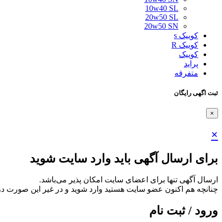
10w40 SL
20w50 SL
20w50 SN
کوییک s
کوییک R
کوییک
پراید
متفرقه
ثبت اگهی رایگان
×
×
برای ارسال آگهی باید وارد سایت شوید
ارسال آگهی تنها برای اعضای سایت امکان پذیر می‌باشد.
چنانچه هم‌ اکنون عضو سایت هستید وارد شوید و در غیر این صورت در
ورود / ثبت نام