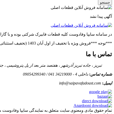
جستجو
آگهی پیدا نشد
در سامانه سایپا وفادوست کلیه قطعات فابیرک شرکتی بوده و با گاران
***توجه ***فروش ویژه با تخفیف از اول آبان 1403 (تخفیف استثنائی در صورت خرید عمده)***فروش ویژه قطعات پراید(بدنه.فنی)***توجه***
تماس با ما
تبریز ، جاده تبریز آذرشهر ، هفتصد متر بعد از پل پتروشیمی ،
شماره تماس:
داخلی 4 - 34219000 041 / 09054299340
ایمیل:
info@saipavafadoust.com
تمام حقوق مادی ومعنوی سایت متعلق به نمایندگی سایپا وفادوست م