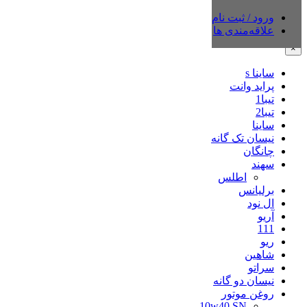
ورود / ثبت نام
دسته‌بندی‌ها
علاقه‌مندی ها
×
ساینا s
پراید وانت
تیبا1
تیبا2
ساینا
نیسان تک گانه
چانگان
سهند
اطلس
برلیانس
ال نود
آریو
111
ریو
شاهین
سراتو
نیسان دو گانه
روغن موتور
10w40 SN