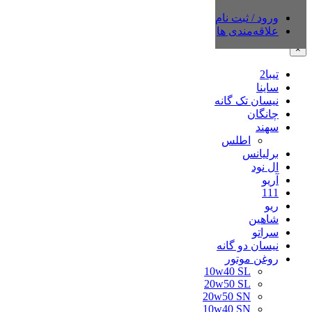
ورود / ثبت نام
دسته‌بندی‌ها
علاقه‌مندی ها
×
تیبا2
ساینا
نیسان تک گانه
چانگان
سهند
اطلس
برلیانس
ال نود
آریو
111
ریو
شاهین
سراتو
نیسان دو گانه
روغن موتور
10w40 SL
20w50 SL
20w50 SN
10w40 SN