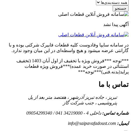
جستجو
آگهی پیدا نشد
در سامانه سایپا وفادوست کلیه قطعات فابیرک شرکتی بوده و با
گارانتی عرضه میشود و هیچ واسطه‌ای در این میان وجود ندارد.
***توجه ***فروش ویژه با تخفیف از اول آبان 1403 (تخفیف
استثنائی در صورت خرید عمده)***فروش ویژه قطعات
پراید(بدنه.فنی)***توجه***
تماس با ما
تبریز ، جاده تبریز آذرشهر ، هفتصد متر بعد از پل
پتروشیمی ، جنب شرکت گاز
شماره تماس:
داخلی 4 - 34219000 041 / 09054299340
ایمیل:
info@saipavafadoust.com