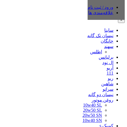
ورود / ثبت نام
دسته‌بندی‌ها
علاقه‌مندی ها
×
ساینا
نیسان تک گانه
چانگان
سهند
اطلس
برلیانس
ال نود
آریو
111
ریو
شاهین
سراتو
نیسان دو گانه
روغن موتور
10w40 SL
20w50 SL
20w50 SN
10w40 SN
کوییک s