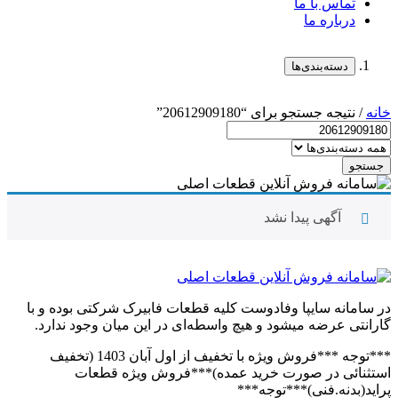
تماس با ما
درباره ما
دسته‌بندی‌ها
خانه
/ نتیجه جستجو برای “20612909180”
جستجو
آگهی پیدا نشد
در سامانه سایپا وفادوست کلیه قطعات فابیرک شرکتی بوده و با
گارانتی عرضه میشود و هیچ واسطه‌ای در این میان وجود ندارد.
***توجه ***فروش ویژه با تخفیف از اول آبان 1403 (تخفیف
استثنائی در صورت خرید عمده)***فروش ویژه قطعات
پراید(بدنه.فنی)***توجه***