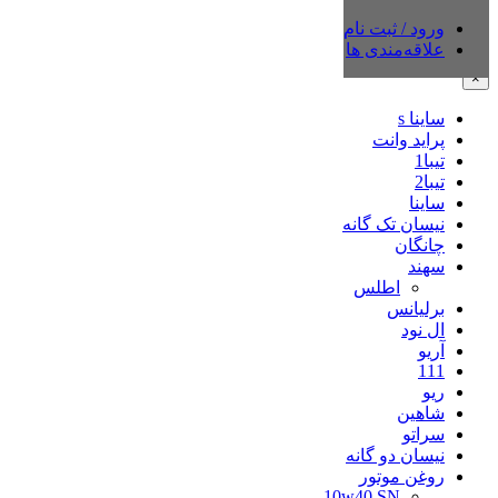
ورود / ثبت نام
دسته‌بندی‌ها
علاقه‌مندی ها
×
ساینا s
پراید وانت
تیبا1
تیبا2
ساینا
نیسان تک گانه
چانگان
سهند
اطلس
برلیانس
ال نود
آریو
111
ریو
شاهین
سراتو
نیسان دو گانه
روغن موتور
10w40 SN