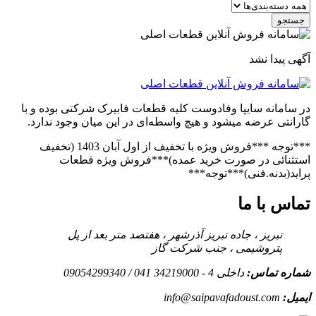
جستجو
آگهی پیدا نشد
در سامانه سایپا وفادوست کلیه قطعات فابیرک شرکتی بوده و با
گارانتی عرضه میشود و هیچ واسطه‌ای در این میان وجود ندارد.
***توجه ***فروش ویژه با تخفیف از اول آبان 1403 (تخفیف
استثنائی در صورت خرید عمده)***فروش ویژه قطعات
پراید(بدنه.فنی)***توجه***
تماس با ما
تبریز ، جاده تبریز آذرشهر ، هفتصد متر بعد از پل
پتروشیمی ، جنب شرکت گاز
شماره تماس:
داخلی 4 - 34219000 041 / 09054299340
ایمیل:
info@saipavafadoust.com