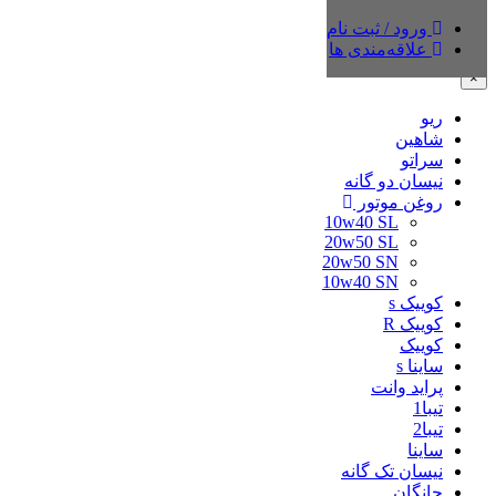
ورود / ثبت نام
دسته‌بندی‌ها
علاقه‌مندی ها
×
ریو
شاهین
سراتو
نیسان دو گانه
روغن موتور
10w40 SL
20w50 SL
20w50 SN
10w40 SN
کوییک s
کوییک R
کوییک
ساینا s
پراید وانت
تیبا1
تیبا2
ساینا
نیسان تک گانه
چانگان