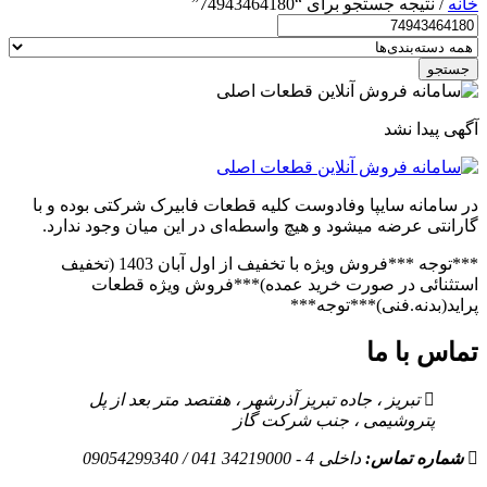
خانه
/ نتیجه جستجو برای “74943464180”
جستجو
آگهی پیدا نشد
در سامانه سایپا وفادوست کلیه قطعات فابیرک شرکتی بوده و با
گارانتی عرضه میشود و هیچ واسطه‌ای در این میان وجود ندارد.
***توجه ***فروش ویژه با تخفیف از اول آبان 1403 (تخفیف
استثنائی در صورت خرید عمده)***فروش ویژه قطعات
پراید(بدنه.فنی)***توجه***
تماس با ما
تبریز ، جاده تبریز آذرشهر ، هفتصد متر بعد از پل
پتروشیمی ، جنب شرکت گاز
شماره تماس:
داخلی 4 - 34219000 041 / 09054299340