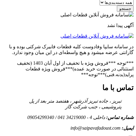
جستجو
آگهی پیدا نشد
در سامانه سایپا وفادوست کلیه قطعات فابیرک شرکتی بوده و با
گارانتی عرضه میشود و هیچ واسطه‌ای در این میان وجود ندارد.
***توجه ***فروش ویژه با تخفیف از اول آبان 1403 (تخفیف
استثنائی در صورت خرید عمده)***فروش ویژه قطعات
پراید(بدنه.فنی)***توجه***
تماس با ما
تبریز ، جاده تبریز آذرشهر ، هفتصد متر بعد از پل
پتروشیمی ، جنب شرکت گاز
شماره تماس:
داخلی 4 - 34219000 041 / 09054299340
ایمیل:
info@saipavafadoust.com