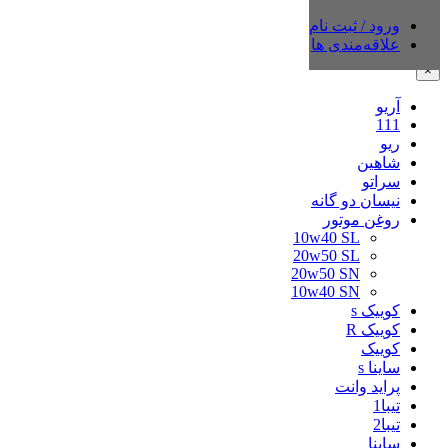
ورود / ثبت نام
دسته‌بندی‌ها
علاقه‌مندی ها
×
آریو
111
ریو
شاهین
سراتو
نیسان دو گانه
روغن موتور
10w40 SL
20w50 SL
20w50 SN
10w40 SN
کوییک s
کوییک R
کوییک
ساینا s
پراید وانت
تیبا1
تیبا2
ساینا