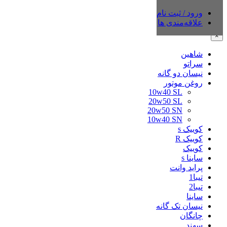
ورود / ثبت نام
دسته‌بندی‌ها
علاقه‌مندی ها
×
شاهین
سراتو
نیسان دو گانه
روغن موتور
10w40 SL
20w50 SL
20w50 SN
10w40 SN
کوییک s
کوییک R
کوییک
ساینا s
پراید وانت
تیبا1
تیبا2
ساینا
نیسان تک گانه
چانگان
سهند