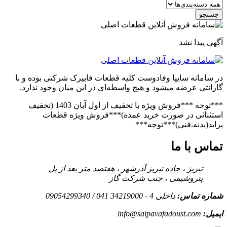
جستجو
آگهی پیدا نشد
در سامانه سایپا وفادوست کلیه قطعات فابیرک شرکتی بوده و با
گارانتی عرضه میشود و هیچ واسطه‌ای در این میان وجود ندارد.
***توجه ***فروش ویژه با تخفیف از اول آبان 1403 (تخفیف
استثنائی در صورت خرید عمده)***فروش ویژه قطعات
پراید(بدنه.فنی)***توجه***
تماس با ما
تبریز ، جاده تبریز آذرشهر ، هفتصد متر بعد از پل
پتروشیمی ، جنب شرکت گاز
شماره تماس:
داخلی 4 - 34219000 041 / 09054299340
ایمیل:
info@saipavafadoust.com