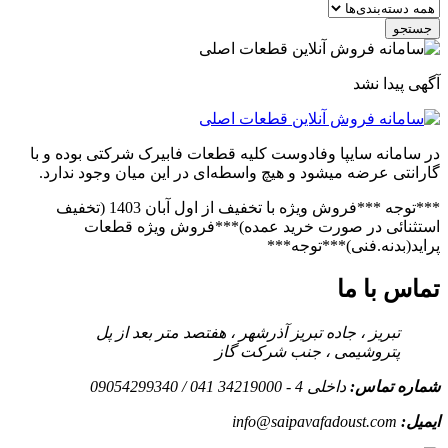
جستجو
آگهی پیدا نشد
در سامانه سایپا وفادوست کلیه قطعات فابیرک شرکتی بوده و با
گارانتی عرضه میشود و هیچ واسطه‌ای در این میان وجود ندارد.
***توجه ***فروش ویژه با تخفیف از اول آبان 1403 (تخفیف
استثنائی در صورت خرید عمده)***فروش ویژه قطعات
پراید(بدنه.فنی)***توجه***
تماس با ما
تبریز ، جاده تبریز آذرشهر ، هفتصد متر بعد از پل
پتروشیمی ، جنب شرکت گاز
شماره تماس:
داخلی 4 - 34219000 041 / 09054299340
ایمیل:
info@saipavafadoust.com