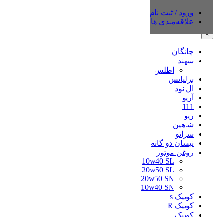
ورود / ثبت نام
دسته‌بندی‌ها
علاقه‌مندی ها
×
چانگان
سهند
اطلس
برلیانس
ال نود
آریو
111
ریو
شاهین
سراتو
نیسان دو گانه
روغن موتور
10w40 SL
20w50 SL
20w50 SN
10w40 SN
کوییک s
کوییک R
کوییک