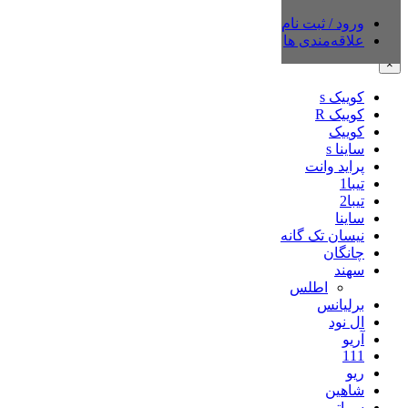
ورود / ثبت نام
دسته‌بندی‌ها
علاقه‌مندی ها
×
کوییک s
کوییک R
کوییک
ساینا s
پراید وانت
تیبا1
تیبا2
ساینا
نیسان تک گانه
چانگان
سهند
اطلس
برلیانس
ال نود
آریو
111
ریو
شاهین
سراتو