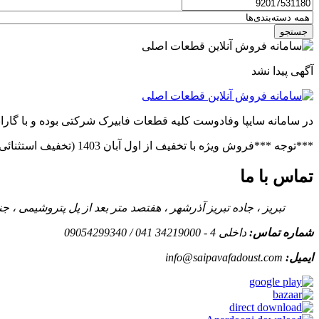
جستجو
آگهی پیدا نشد
در سامانه سایپا وفادوست کلیه قطعات فابیرک شرکتی بوده و با گاران
***توجه ***فروش ویژه با تخفیف از اول آبان 1403 (تخفیف استثنائی در صورت خرید عمده)***فروش ویژه قطعات پراید(بدنه.فنی)***توجه***
تماس با ما
تبریز ، جاده تبریز آذرشهر ، هفتصد متر بعد از پل پتروشیمی ،
شماره تماس:
داخلی 4 - 34219000 041 / 09054299340
ایمیل:
info@saipavafadoust.com