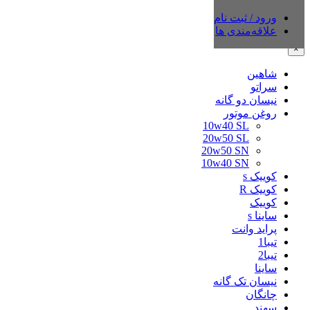
ورود / ثبت نام
دسته‌بندی‌ها
علاقه‌مندی ها
×
شاهین
سراتو
نیسان دو گانه
روغن موتور
10w40 SL
20w50 SL
20w50 SN
10w40 SN
کوییک s
کوییک R
کوییک
ساینا s
پراید وانت
تیبا1
تیبا2
ساینا
نیسان تک گانه
چانگان
سهند