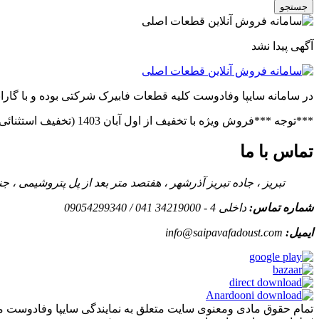
جستجو
آگهی پیدا نشد
در سامانه سایپا وفادوست کلیه قطعات فابیرک شرکتی بوده و با گاران
***توجه ***فروش ویژه با تخفیف از اول آبان 1403 (تخفیف استثنائی در صورت خرید عمده)***فروش ویژه قطعات پراید(بدنه.فنی)***توجه***
تماس با ما
تبریز ، جاده تبریز آذرشهر ، هفتصد متر بعد از پل پتروشیمی ،
شماره تماس:
داخلی 4 - 34219000 041 / 09054299340
ایمیل:
info@saipavafadoust.com
تمام حقوق مادی ومعنوی سایت متعلق به نمایندگی سایپا وفادوست م