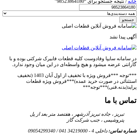
خانه
/ نتیجه جستجو برای “98523864180”
جستجو
آگهی پیدا نشد
در سامانه سایپا وفادوست کلیه قطعات فابیرک شرکتی بوده و با
گارانتی عرضه میشود و هیچ واسطه‌ای در این میان وجود ندارد.
***توجه ***فروش ویژه با تخفیف از اول آبان 1403 (تخفیف
استثنائی در صورت خرید عمده)***فروش ویژه قطعات
پراید(بدنه.فنی)***توجه***
تماس با ما
تبریز ، جاده تبریز آذرشهر ، هفتصد متر بعد از پل
پتروشیمی ، جنب شرکت گاز
شماره تماس:
داخلی 4 - 34219000 041 / 09054299340