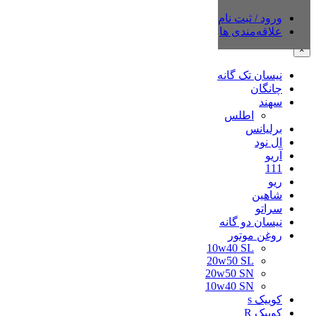
ورود / ثبت نام
دسته‌بندی‌ها
علاقه‌مندی ها
×
نیسان تک گانه
چانگان
سهند
اطلس
برلیانس
ال نود
آریو
111
ریو
شاهین
سراتو
نیسان دو گانه
روغن موتور
10w40 SL
20w50 SL
20w50 SN
10w40 SN
کوییک s
کوییک R