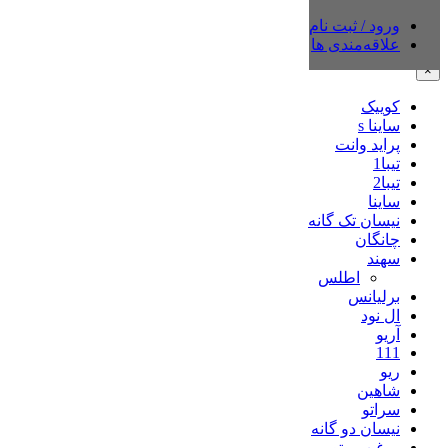
ورود / ثبت نام
دسته‌بندی‌ها
علاقه‌مندی ها
×
کوییک
ساینا s
پراید وانت
تیبا1
تیبا2
ساینا
نیسان تک گانه
چانگان
سهند
اطلس
برلیانس
ال نود
آریو
111
ریو
شاهین
سراتو
نیسان دو گانه
روغن موتور