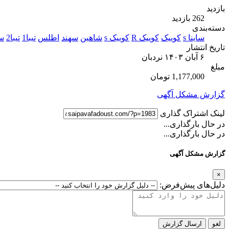
بازدید
262 بازدید
دسته‌بندی
ساینا s
کوییک
کوییک R
کوییک s
شاهین
سهند
اطلس
تیبا1
تیبا2
سا
تاریخ انتشار
۶ آبان ۱۴۰۳
نردبان
مبلغ
1,177,000 تومان
گزارش مشکل آگهی
لینک اشتراک گذاری
در حال بارگذاری...
در حال بارگذاری...
گزارش مشکل آگهی
×
دلیل‌های پیش‌فرض:
لغو
ارسال گزارش