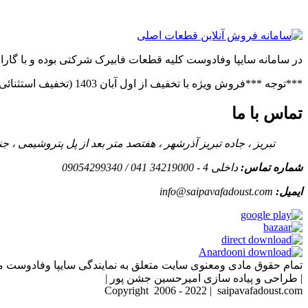
در سامانه سایپا وفادوست کلیه قطعات فابیرک شرکتی بوده و با گاران
***توجه ***فروش ویژه با تخفیف از اول آبان 1403 (تخفیف استثنائی در صورت خرید عمده)***فروش ویژه قطعات پراید(بدنه.فنی)***توجه***
تماس با ما
تبریز ، جاده تبریز آذرشهر ، هفتصد متر بعد از پل پتروشیمی ،
شماره تماس:
داخلی 4 - 34219000 041 / 09054299340
ایمیل:
info@saipavafadoust.com
تمام حقوق مادی ومعنوی سایت متعلق به نمایندگی سایپا وفادوست م
| طراحی و پیاده سازی امیرحسین جشن پور |
Copyright 2006 - 2022 | saipavafadoust.com