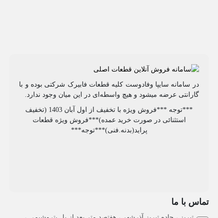
در سامانه سایپا وفادوست کلیه قطعات فابیرک شرکتی بوده و با
گارانتی عرضه میشود و هیچ واسطه‌ای در این میان وجود ندارد.
***توجه ***فروش ویژه با تخفیف از اول آبان 1403 (تخفیف
استثنائی در صورت خرید عمده)***فروش ویژه قطعات
پراید(بدنه.فنی)***توجه***
تماس با ما
تبریز ، جاده تبریز آذرشهر ، هفتصد متر بعد از پل پتروشیمی ،