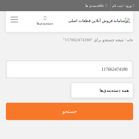
ورود / ثبت نام
علاقه‌مندی ها
دسته‌بندی‌ها
خانه
/ نتیجه جستجو برای “117662474180”
جستجو