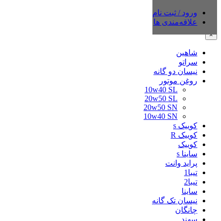
ورود / ثبت نام
دسته‌بندی‌ها
علاقه‌مندی ها
×
شاهین
سراتو
نیسان دو گانه
روغن موتور
10w40 SL
20w50 SL
20w50 SN
10w40 SN
کوییک s
کوییک R
کوییک
ساینا s
پراید وانت
تیبا1
تیبا2
ساینا
نیسان تک گانه
چانگان
سهند