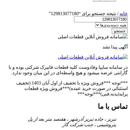
خانه
/ نتیجه جستجو برای “129813077180”
جستجو
آگهی پیدا نشد
در سامانه سایپا وفادوست کلیه قطعات فابیرک شرکتی بوده و با
گارانتی عرضه میشود و هیچ واسطه‌ای در این میان وجود ندارد.
***توجه ***فروش ویژه با تخفیف از اول آبان 1403 (تخفیف
استثنائی در صورت خرید عمده)***فروش ویژه قطعات
پراید(بدنه.فنی)***توجه***
تماس با ما
تبریز ، جاده تبریز آذرشهر ، هفتصد متر بعد از پل
پتروشیمی ، جنب شرکت گاز