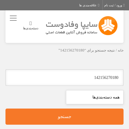
ورود / ثبت نام
علاقه‌مندی ها
دسته‌بندی‌ها
خانه
/ نتیجه جستجو برای “142156270180”
جستجو