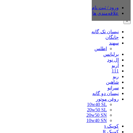
ورود / ثبت نام
دسته‌بندی‌ها
علاقه‌مندی ها
×
نیسان تک گانه
چانگان
سهند
اطلس
برلیانس
ال نود
آریو
111
ریو
شاهین
سراتو
نیسان دو گانه
روغن موتور
10w40 SL
20w50 SL
20w50 SN
10w40 SN
کوییک s
کوییک R