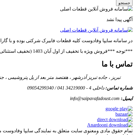
جستجو
آگهی پیدا نشد
در سامانه سایپا وفادوست کلیه قطعات فابیرک شرکتی بوده و با گاران
***توجه ***فروش ویژه با تخفیف از اول آبان 1403 (تخفیف استثنائی در صورت خرید عمده)***فروش ویژه قطعات پراید(بدنه.فنی)***توجه***
تماس با ما
تبریز ، جاده تبریز آذرشهر ، هفتصد متر بعد از پل پتروشیمی ،
شماره تماس:
داخلی 4 - 34219000 041 / 09054299340
ایمیل:
info@saipavafadoust.com
تمام حقوق مادی ومعنوی سایت متعلق به نمایندگی سایپا وفادوست م