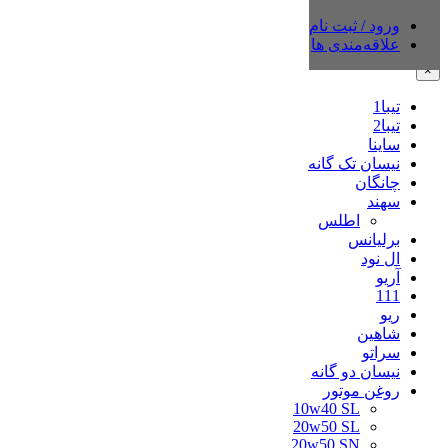
ورود / ثبت نام
دسته‌بندی‌ها
علاقه‌مندی ها
×
تیبا1
تیبا2
ساینا
نیسان تک گانه
چانگان
سهند
اطلس
برلیانس
ال نود
آریو
111
ریو
شاهین
سراتو
نیسان دو گانه
روغن موتور
10w40 SL
20w50 SL
20w50 SN