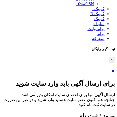
10w40 SN
کوییک s
کوییک R
کوییک
ساینا s
پراید وانت
پراید
متفرقه
ثبت اگهی رایگان
×
×
برای ارسال آگهی باید وارد سایت شوید
ارسال آگهی تنها برای اعضای سایت امکان پذیر می‌باشد.
چنانچه هم‌ اکنون عضو سایت هستید وارد شوید و در غیر این صورت
در سایت ثبت نام کنید
ورود / ثبت نام