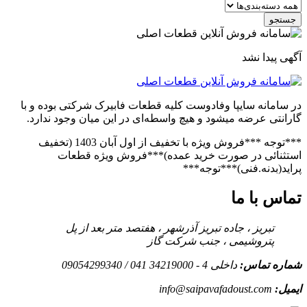
جستجو
آگهی پیدا نشد
در سامانه سایپا وفادوست کلیه قطعات فابیرک شرکتی بوده و با
گارانتی عرضه میشود و هیچ واسطه‌ای در این میان وجود ندارد.
***توجه ***فروش ویژه با تخفیف از اول آبان 1403 (تخفیف
استثنائی در صورت خرید عمده)***فروش ویژه قطعات
پراید(بدنه.فنی)***توجه***
تماس با ما
تبریز ، جاده تبریز آذرشهر ، هفتصد متر بعد از پل
پتروشیمی ، جنب شرکت گاز
شماره تماس:
داخلی 4 - 34219000 041 / 09054299340
ایمیل:
info@saipavafadoust.com