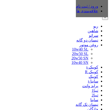
ورود / ثبت نام
دسته‌بندی‌ها
علاقه‌مندی ها
×
ریو
شاهین
سراتو
نیسان دو گانه
روغن موتور
10w40 SL
20w50 SL
20w50 SN
10w40 SN
کوییک s
کوییک R
کوییک
ساینا s
پراید وانت
تیبا1
تیبا2
ساینا
نیسان تک گانه
چانگان