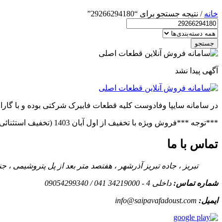
خانه
/ نتیجه جستجو برای “29266294180”
جستجو
آگهی پیدا نشد
در سامانه سایپا وفادوست کلیه قطعات فابیرک شرکتی بوده و با گاران
***توجه ***فروش ویژه با تخفیف از اول آبان 1403 (تخفیف استثنائی در صورت خرید عمده)***فروش ویژه قطعات پراید(بدنه.فنی)***توجه***
تماس با ما
تبریز ، جاده تبریز آذرشهر ، هفتصد متر بعد از پل پتروشیمی ،
شماره تماس:
داخلی 4 - 34219000 041 / 09054299340
ایمیل:
info@saipavafadoust.com