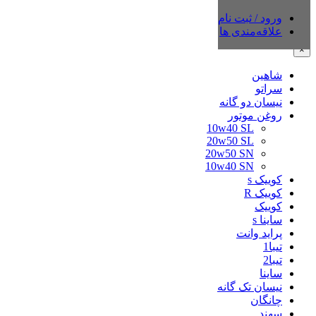
ورود / ثبت نام
دسته‌بندی‌ها
علاقه‌مندی ها
×
شاهین
سراتو
نیسان دو گانه
روغن موتور
10w40 SL
20w50 SL
20w50 SN
10w40 SN
کوییک s
کوییک R
کوییک
ساینا s
پراید وانت
تیبا1
تیبا2
ساینا
نیسان تک گانه
چانگان
سهند