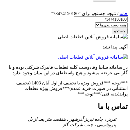
خانه
/ نتیجه جستجو برای “73474150180”
جستجو
آگهی پیدا نشد
در سامانه سایپا وفادوست کلیه قطعات فابیرک شرکتی بوده و با
گارانتی عرضه میشود و هیچ واسطه‌ای در این میان وجود ندارد.
***توجه ***فروش ویژه با تخفیف از اول آبان 1403 (تخفیف
استثنائی در صورت خرید عمده)***فروش ویژه قطعات
پراید(بدنه.فنی)***توجه***
تماس با ما
تبریز ، جاده تبریز آذرشهر ، هفتصد متر بعد از پل
پتروشیمی ، جنب شرکت گاز