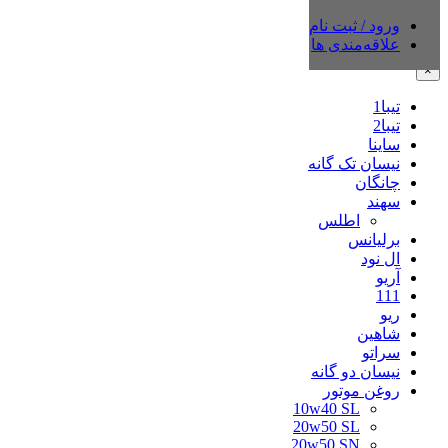
ورود / ثبت نام
دسته‌بندی‌ها
علاقه‌مندی ها
×
تیبا1
تیبا2
ساینا
نیسان تک گانه
چانگان
سهند
اطلس
برلیانس
ال نود
آریو
111
ریو
شاهین
سراتو
نیسان دو گانه
روغن موتور
10w40 SL
20w50 SL
20w50 SN