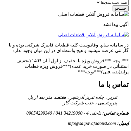
جستجو
آگهی پیدا نشد
در سامانه سایپا وفادوست کلیه قطعات فابیرک شرکتی بوده و با
گارانتی عرضه میشود و هیچ واسطه‌ای در این میان وجود ندارد.
***توجه ***فروش ویژه با تخفیف از اول آبان 1403 (تخفیف
استثنائی در صورت خرید عمده)***فروش ویژه قطعات
پراید(بدنه.فنی)***توجه***
تماس با ما
تبریز ، جاده تبریز آذرشهر ، هفتصد متر بعد از پل
پتروشیمی ، جنب شرکت گاز
شماره تماس:
داخلی 4 - 34219000 041 / 09054299340
ایمیل:
info@saipavafadoust.com