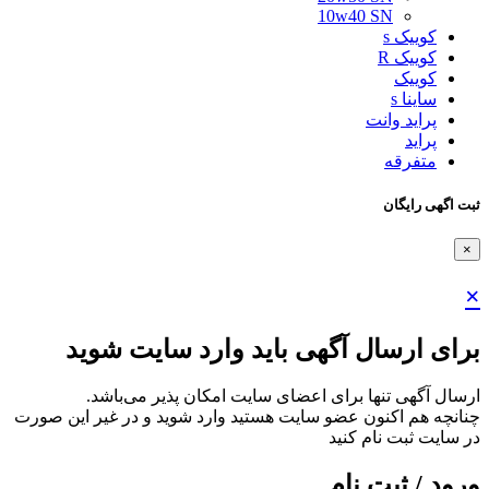
10w40 SN
کوییک s
کوییک R
کوییک
ساینا s
پراید وانت
پراید
متفرقه
ثبت اگهی رایگان
×
×
برای ارسال آگهی باید وارد سایت شوید
ارسال آگهی تنها برای اعضای سایت امکان پذیر می‌باشد.
چنانچه هم‌ اکنون عضو سایت هستید وارد شوید و در غیر این صورت
در سایت ثبت نام کنید
ورود / ثبت نام