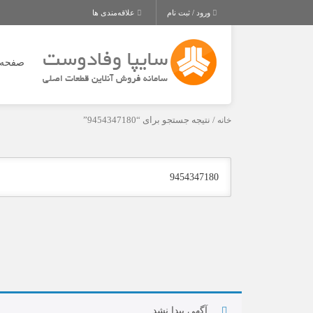
ورود / ثبت نام
علاقه‌مندی ها
صفحه 
خانه
/ نتیجه جستجو برای “9454347180”
آگهی پیدا نشد