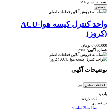
جستجو
واحد کنترل کیسه هوا-ACU
(کروز)
6,600,000 تومان
شماره آگهی:
2841
توضیحات آگهی
اطلاعات تماس
بازدید
665 بازدید
دسته‌بندی
تیبا1
تیبا2
ساینا s