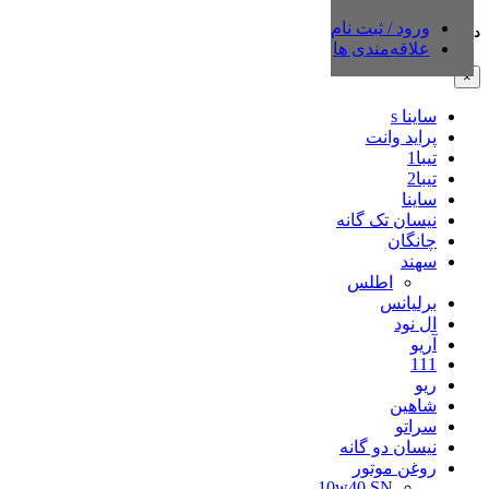
ورود / ثبت نام
دسته‌بندی‌ها
علاقه‌مندی ها
×
ساینا s
پراید وانت
تیبا1
تیبا2
ساینا
نیسان تک گانه
چانگان
سهند
اطلس
برلیانس
ال نود
آریو
111
ریو
شاهین
سراتو
نیسان دو گانه
روغن موتور
10w40 SN