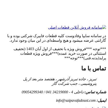
در سامانه سایپا وفادوست کلیه قطعات فابیرک شرکتی بوده و با
گارانتی عرضه میشود و هیچ واسطه‌ای در این میان وجود ندارد.
***توجه ***فروش ویژه با تخفیف از اول آبان 1403 (تخفیف
استثنائی در صورت خرید عمده)***فروش ویژه قطعات
پراید(بدنه.فنی)***توجه***
تماس با ما
تبریز ، جاده تبریز آذرشهر ، هفتصد متر بعد از پل
پتروشیمی ، جنب شرکت گاز
شماره تماس:
داخلی 4 - 34219000 041 / 09054299340
ایمیل:
info@saipavafadoust.com