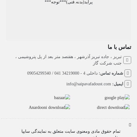
پراید(بدنه.فنی)***توجه***
تماس با ما
تبریز ، جاده تبریز آذرشهر ، هفتصد متر بعد از پل پتروشیمی ،
جنب شرکت گاز
شماره تماس:
داخلی 4 - 34219000 041 / 09054299340
ایمیل:
info@saipavafadoust.com
تمام حقوق مادی ومعنوی سایت متعلق به نمایندگی سایپا