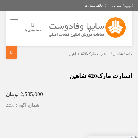
ورود / ثبت نام
علاقه‌مندی ها
دسته‌بندی‌ها
خانه
/
شاهین
/ استارت مارک420 شاهین
استارت مارک420 شاهین
2,585,000 تومان
شماره آگهی:
2358